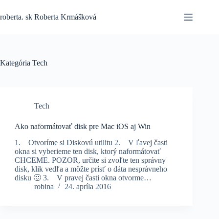
Skip
to
roberta. sk Roberta Krmášková
content
Kategória
Tech
Tech
Ako naformátovať disk pre Mac iOS aj Win
1. Otvoríme si Diskovú utilitu 2. V ľavej časti
okna si vyberieme ten disk, ktorý naformátovať
CHCEME. POZOR, určite si zvoľte ten správny
disk, klik vedľa a môžte prísť o dáta nesprávneho
disku 🙂 3. V pravej časti okna otvorme…
robina
24. apríla 2016