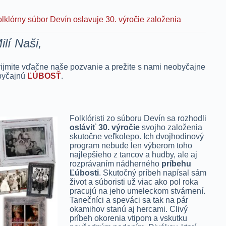
lklórny súbor Devín oslavuje 30. výročie založenia
ilí Naši,
ijmite vďačne naše pozvanie a prežite s nami neobyčajne
byčajnú
ĽÚBOSŤ
.
Folklóristi zo súboru Devín sa rozhodli
osláviť 30. výročie
svojho založenia
skutočne veľkolepo. Ich dvojhodinový
program nebude len výberom toho
najlepšieho z tancov a hudby, ale aj
rozprávaním nádherného
príbehu
Ľúbosti
. Skutočný príbeh napísal sám
život a súboristi už viac ako pol roka
pracujú na jeho umeleckom stvárnení.
Tanečníci a speváci sa tak na pár
okamihov stanú aj hercami. Clivý
príbeh okorenia vtipom a vskutku