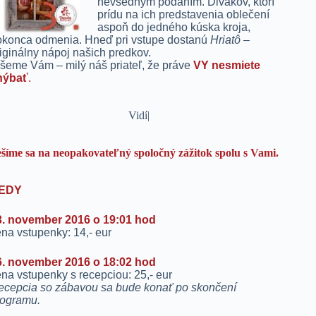
nevšedným podaním. Divákov, ktorí
prídu na ich predstavenia oblečení
aspoň do jedného kúska kroja,
okonca odmenia. Hneď pri vstupe dostanú
Hriatô
–
iginálny nápoj našich predkov.
šeme Vám – milý náš priateľ, že práve
VY nesmiete
hýbať
.
V
|
šíme sa na neopakovateľný spoločný zážitok spolu s Vami.
EDY
3. november 2016 o 19:01 hod
na vstupenky: 14,- eur
6. november 2016 o 18:02 hod
na vstupenky s recepciou: 25,- eur
ecepcia so zábavou sa bude konať po skončení
rogramu.