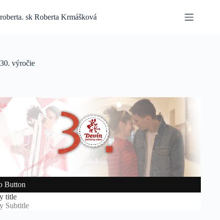
Skip
to
roberta. sk Roberta Krmášková
content
30. výročie
 Button
 title
 Subtitle