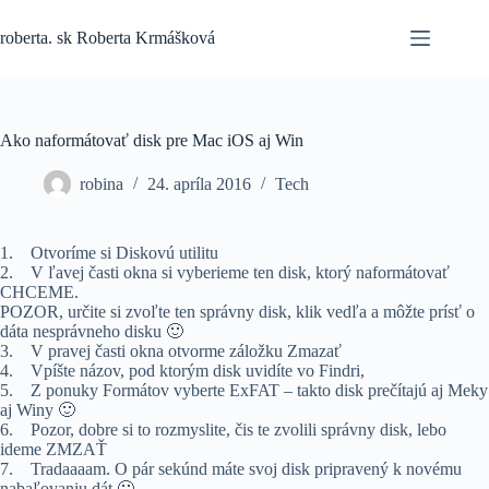
Skip
to
roberta. sk Roberta Krmášková
content
Ako naformátovať disk pre Mac iOS aj Win
robina
24. apríla 2016
Tech
1. Otvoríme si Diskovú utilitu
2. V ľavej časti okna si vyberieme ten disk, ktorý naformátovať
CHCEME.
POZOR, určite si zvoľte ten správny disk, klik vedľa a môžte prísť o
dáta nesprávneho disku 🙂
3. V pravej časti okna otvorme záložku Zmazať
4. Vpíšte názov, pod ktorým disk uvidíte vo Findri,
5. Z ponuky Formátov vyberte ExFAT – takto disk prečítajú aj Meky
aj Winy 🙂
6. Pozor, dobre si to rozmyslite, čis te zvolili správny disk, lebo
ideme ZMZAŤ
7. Tradaaaam. O pár sekúnd máte svoj disk pripravený k novému
nabaľovaniu dát 🙂