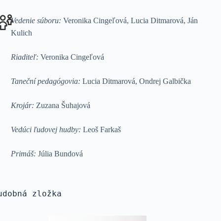
Vedenie súboru:
Veronika Cingeľová, Lucia Ditmarová, Ján
Kulich
Riaditeľ:
Veronika Cingeľová
Taneční pedagógovia:
Lucia Ditmarová, Ondrej Galbička
Krojár:
Zuzana Šuhajová
Vedúci ľudovej hudby:
Leoš Farkaš
Primáš:
Júlia Bundová
udobná zložka