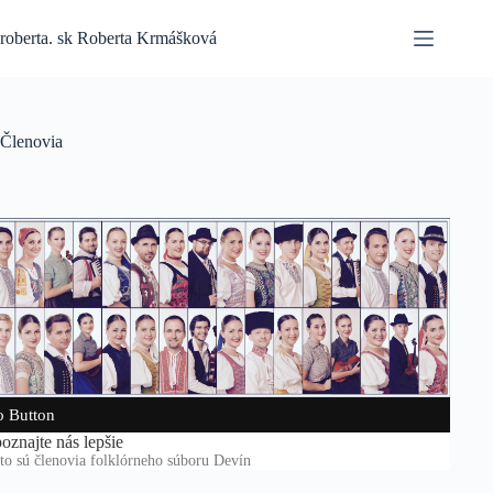
Skip
to
roberta. sk Roberta Krmášková
content
Členovia
 Button
oznajte nás lepšie
to sú členovia folklórneho súboru Devín